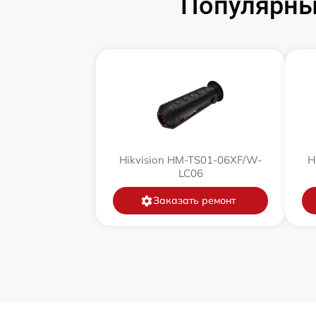
Популярны
Замена корпуса
Замена дисплея (экрана)
Прошивка (Обновление ПО)
Ремонт платы управления
(восстановление)
Hikvision HM-TS01-06XF/W-
H
Восстановление после попадания влаги
LC06
Заказать ремонт
Ремонт Wi-Fi
Ремонт разъема
Ремонт капиллярной трубки