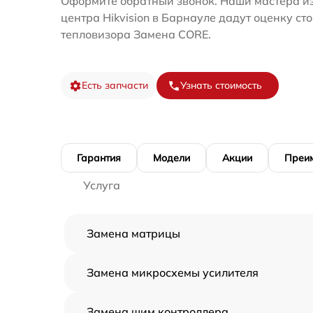
Оформите обратный звонок. Наши мастера из
центра Hikvision в Барнауле дадут оценку ст
тепловизора Замена CORE.
Есть запчасти
Узнать стоимость
Гарантия
Модели
Акции
Преи
Услуга
Замена матрицы
Замена микросхемы усилителя
Замена шим контроллера