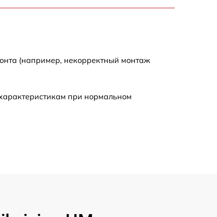
900 р
750 р
монта (например, некорректный монтаж
450 р
590 р
 характеристикам при нормальном
1200 р
650 р
850 р
700 р