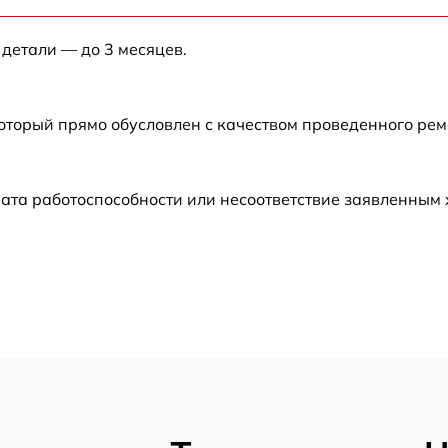
от 60 мин
 детали — до 3 месяцев.
от 60 мин
который прямо обусловлен с качеством проведенного ре
от 60 мин
от 60 мин
ата работоспособности или несоответствие заявленным
от 60 мин
от 60 мин
от 60 мин
от 60 мин