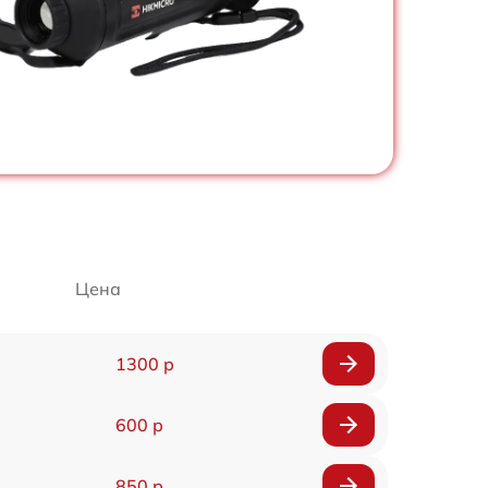
Цена
1300 р
600 р
850 р