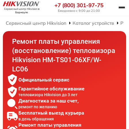
+7 (800) 301-97-75
Сервисный центр Hikvision
в
Ежедневно с 9:00 до 21:00
Барнауле
Сервисный центр Hikvision
Каталог устройств
Рем
Ремонт платы управления
(восстановление) тепловизора
Hikvision HM-TS01-06XF/W-
LC06
Официальный сервис
Гарантийное обслуживание
тепловизора Hikvision до 3 лет
Диагностика за наш счет,
ремонт по желанию
Бесплатный выезд курьера
в день обращения
Ремонт платы управления