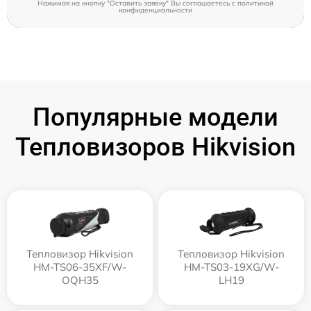
Нажимая на кнопку "Оставить заявку" Вы соглашаетесь c
политикой
конфиденциальности
Популярные модели
Тепловизоров Hikvision
Тепловизор Hikvision
Тепловизор Hikvision
HM-TS06-35XF/W-
HM-TS03-19XG/W-
OQH35
LH19