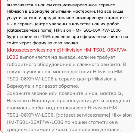
выполняется в нашем специализированном сервисе
Hikvision в Барнауле опытными мастерами. На все виды
услуг и запчасти предоставляем расширенную гарантию -
мы в сервис-центре уверены в качестве наших работ.
[dataset:services:name] Hikvision HM-TS01-06XF/W-LC06
будет стоить на -15% дешевле при оформлении заказа на
сайте через форму заказа звонка.
[dataset:services:name] Hikvision HM-TS01-06XF/W-
LC06
выполняется на выезде, если не требует
габаритного оборудования и сложного ремонта. В
таких случаях наш мастер доставит Hikvision HM-
TS01-06XF/W-LC06 в сервис-центр Hikvision в
Барнауле и привезет обратно.
Закажите звонок или позвоните и наш мастер сц
Hikvision в Барнауле проконсультирует и определит
стоимость работ над тепловизора Hikvision HM-
TS01-06XF/W-LC06. [dataset:services:name] Hikvision
HM-TS01-06XF/W-LC06 по нашей статистике в
среднем занимает 2 часа при наличии деталей.