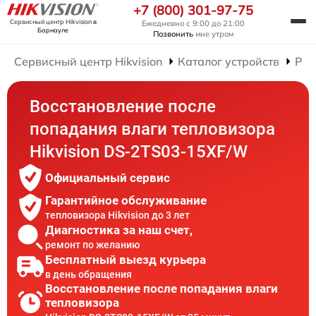
+7 (800) 301-97-75
Сервисный центр Hikvision
в
Ежедневно с 9:00 до 21:00
Барнауле
Позвонить
мне утром
Сервисный центр Hikvision
Каталог устройств
Рем
Восстановление после
попадания влаги тепловизора
Hikvision DS-2TS03-15XF/W
Официальный сервис
Гарантийное обслуживание
тепловизора Hikvision до 3 лет
Диагностика за наш счет,
ремонт по желанию
Бесплатный выезд курьера
в день обращения
Восстановление после попадания влаги
тепловизора