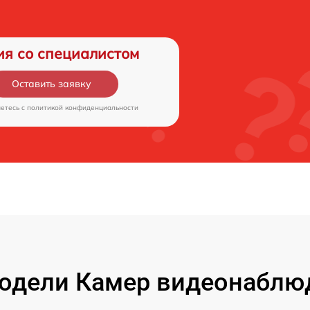
ия со специалистом
Оставить заявку
аетесь c
политикой конфиденциальности
дели Камер видеонаблюд