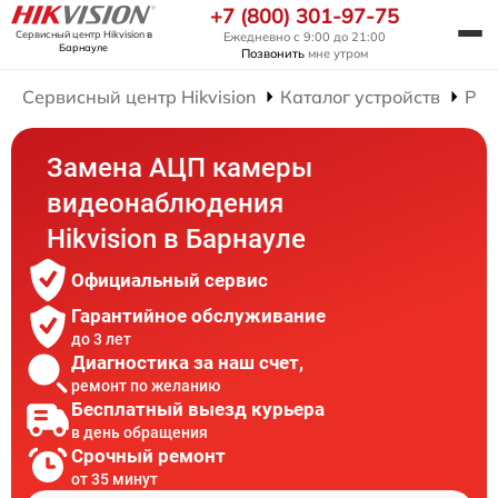
+7 (800) 301-97-75
Сервисный центр Hikvision
в
Ежедневно с 9:00 до 21:00
Барнауле
Позвонить
мне утром
Сервисный центр Hikvision
Каталог устройств
Рем
Замена АЦП камеры
видеонаблюдения
Hikvision в Барнауле
Официальный сервис
Гарантийное обслуживание
до 3 лет
Диагностика за наш счет,
ремонт по желанию
Бесплатный выезд курьера
в день обращения
Срочный ремонт
от 35 минут