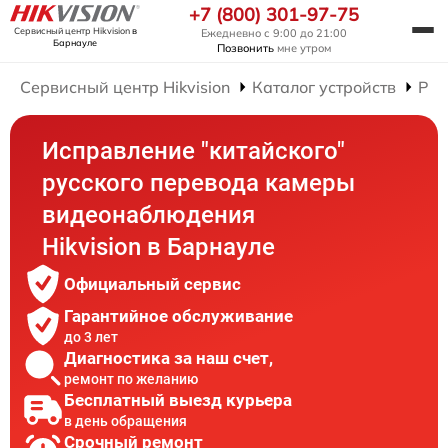
+7 (800) 301-97-75
Сервисный центр Hikvision
в
Ежедневно с 9:00 до 21:00
Барнауле
Позвонить
мне утром
Сервисный центр Hikvision
Каталог устройств
Рем
Исправление "китайского"
русского перевода камеры
видеонаблюдения
Hikvision в Барнауле
Официальный сервис
Гарантийное обслуживание
до 3 лет
Диагностика за наш счет,
ремонт по желанию
Бесплатный выезд курьера
в день обращения
Срочный ремонт