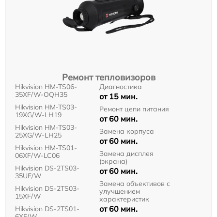
Ремонт тепловизоров
Hikvision HM-TS06-
Диагностика
35XF/W-OQH35
от 15 мин.
Hikvision HM-TS03-
Ремонт цепи питания
19XG/W-LH19
от 60 мин.
Hikvision HM-TS03-
Замена корпуса
25XG/W-LH25
от 60 мин.
Hikvision HM-TS01-
Замена дисплея
06XF/W-LC06
(экрана)
Hikvision DS-2TS03-
от 60 мин.
35UF/W
Замена объективов с
Hikvision DS-2TS03-
улучшением
15XF/W
характеристик
от 60 мин.
Hikvision DS-2TS01-
6XF/W